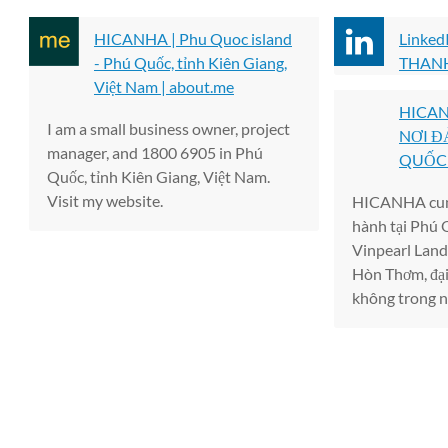
HICANHA | Phu Quoc island
Linke
- Phú Quốc, tỉnh Kiên Giang,
THAN
Việt Nam | about.me
HICAN
I am a small business owner, project
NƠI Đ
manager, and 1800 6905 in Phú
QUỐC
Quốc, tỉnh Kiên Giang, Việt Nam.
Visit my website.
HICANHA cung 
hành tại Phú Q
Vinpearl Land
Hòn Thơm, đại
không trong n