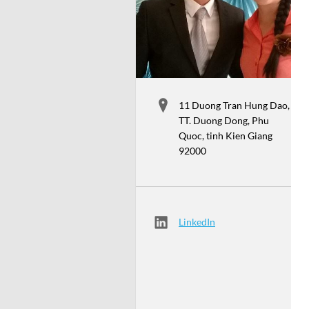
11 Duong Tran Hung Dao,
TT. Duong Dong, Phu
Quoc, tinh Kien Giang
92000
LinkedIn