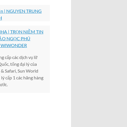
dIn | NGUYEN TRUNG
H
HA | TRỌN NIỀM TIN
ẢO NGỌC PHÚ
 WIWONDER
cấp các dịch vụ lữ
uốc, tổng đại lý của
 & Safari, Sun World
 lý cấp 1 các hãng hàng
ước.